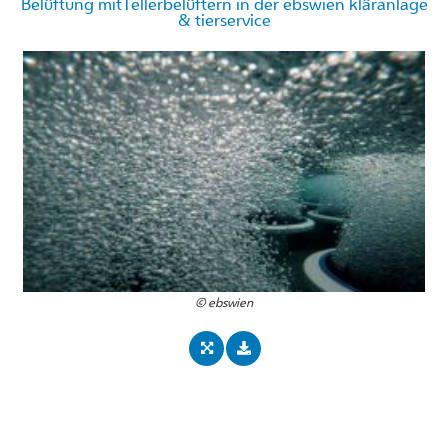
Belüftung mitTellerbelüftern in der ebswien kläranlage
& tierservice
© ebswien