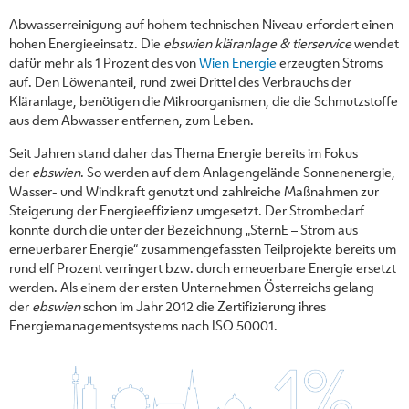
Abwasserreinigung auf hohem technischen Niveau erfordert einen
hohen Energieeinsatz. Die
ebswien kläranlage & tierservice
wendet
dafür mehr als 1 Prozent des von
Wien Energie
erzeugten Stroms
auf. Den Löwenanteil, rund zwei Drittel des Verbrauchs der
Kläranlage, benötigen die Mikroorganismen, die die Schmutzstoffe
aus dem Abwasser entfernen, zum Leben.
Seit Jahren stand daher das Thema Energie bereits im Fokus
der
ebswien
. So werden auf dem Anlagengelände Sonnenenergie,
Wasser- und Windkraft genutzt und zahlreiche Maßnahmen zur
Steigerung der Energieeffizienz umgesetzt. Der Strombedarf
konnte durch die unter der Bezeichnung „SternE – Strom aus
erneuerbarer Energie“ zusammengefassten Teilprojekte bereits um
rund elf Prozent verringert bzw. durch erneuerbare Energie ersetzt
werden. Als einem der ersten Unternehmen Österreichs gelang
der
ebswien
schon im Jahr 2012 die Zertifizierung ihres
Energiemanagementsystems nach ISO 50001.