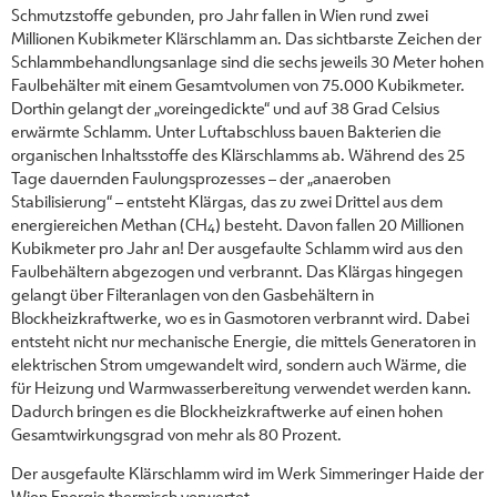
Schmutzstoffe gebunden, pro Jahr fallen in Wien rund zwei
Millionen Kubikmeter Klärschlamm an. Das sichtbarste Zeichen der
Schlammbehandlungsanlage sind die sechs jeweils 30 Meter hohen
Faulbehälter mit einem Gesamtvolumen von 75.000 Kubikmeter.
Dorthin gelangt der „voreingedickte“ und auf 38 Grad Celsius
erwärmte Schlamm. Unter Luftabschluss bauen Bakterien die
organischen Inhaltsstoffe des Klärschlamms ab. Während des 25
Tage dauernden Faulungsprozesses – der „anaeroben
Stabilisierung“ – entsteht Klärgas, das zu zwei Drittel aus dem
energiereichen Methan (CH
) besteht. Davon fallen 20 Millionen
4
Kubikmeter pro Jahr an! Der ausgefaulte Schlamm wird aus den
Faulbehältern abgezogen und verbrannt. Das Klärgas hingegen
gelangt über Filteranlagen von den Gasbehältern in
Blockheizkraftwerke, wo es in Gasmotoren verbrannt wird. Dabei
entsteht nicht nur mechanische Energie, die mittels Generatoren in
elektrischen Strom umgewandelt wird, sondern auch Wärme, die
für Heizung und Warmwasserbereitung verwendet werden kann.
Dadurch bringen es die Blockheizkraftwerke auf einen hohen
Gesamtwirkungsgrad von mehr als 80 Prozent.
Der ausgefaulte Klärschlamm wird im Werk Simmeringer Haide der
Wien Energie thermisch verwertet.