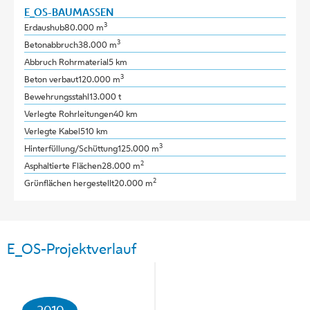
E_OS-BAUMASSEN
3
Erdaushub
80.000 m
3
Betonabbruch
38.000 m
Abbruch Rohrmaterial
5 km
3
Beton verbaut
120.000 m
Bewehrungsstahl
13.000 t
Verlegte Rohrleitungen
40 km
Verlegte Kabel
510 km
3
Hinterfüllung/Schüttung
125.000 m
2
Asphaltierte Flächen
28.000 m
2
Grünflächen hergestellt
20.000 m
E_OS-Projektverlauf